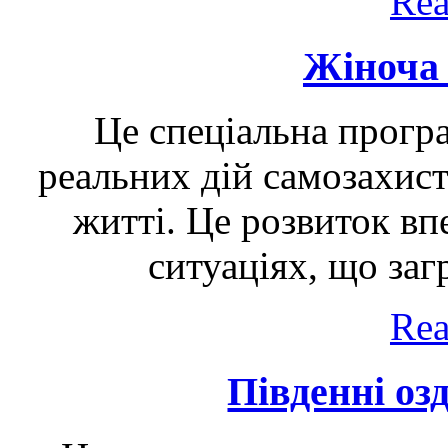
Rea
Жіноча
Це спеціальна прогр
реальних дій самозахист
житті. Це розвиток впе
ситуаціях, що заг
Rea
Південні оз