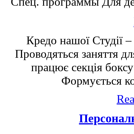
Спец. программы
Для д
Кредо нашої Студії –
Проводяться заняття для
працює секція боксу 
Формується ко
Rea
Персонал