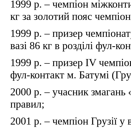
1999 р. – чемпіон міжконт
кг за золотий пояс чемпіона
1999 р. – призер чемпіона
вазі 86 кг в розділі фул-ко
1999 р. – призер IV чемпіон
фул-контакт м. Батумі (Гру
2000 р. – учасник змагань «
правил;
2001 р. – чемпіон Грузії у 