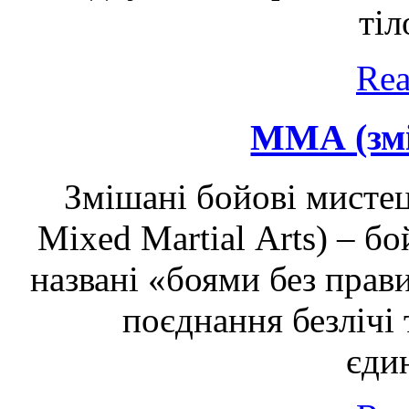
тіл
Rea
ММА (змі
Змішані бойові мистец
Mixed Martial Arts) – бо
названі «боями без прав
поєднання безлічі 
єди