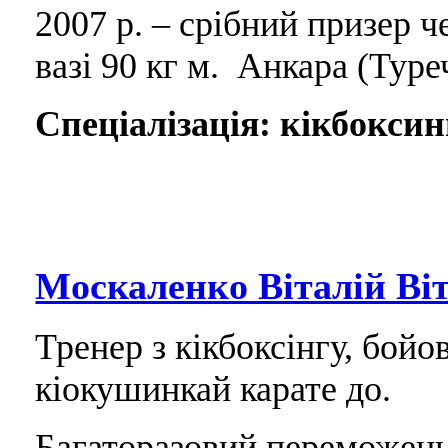
2007 р. – срібний призер ч
вазі 90 кг м. Анкара (Туре
Спеціалізація: кікбоксин
Москаленко Віталій Ві
Тренер з кікбоксінгу, бой
кіокушинкай карате до.
Багаторазовий переможець