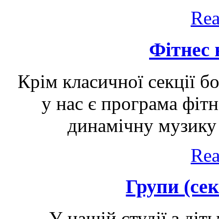
Rea
Фітнес
Крім класичної секції бо
у нас є програма фітн
динамічну музику і
Rea
Групи (сек
У нашій студії з діт