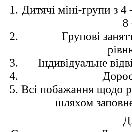
Дитячі міні-групи з 4 –
8
Групові занятт
рівн
Індивідуальне відв
Дорос
Всі побажання щодо р
шляхом заповне
Д