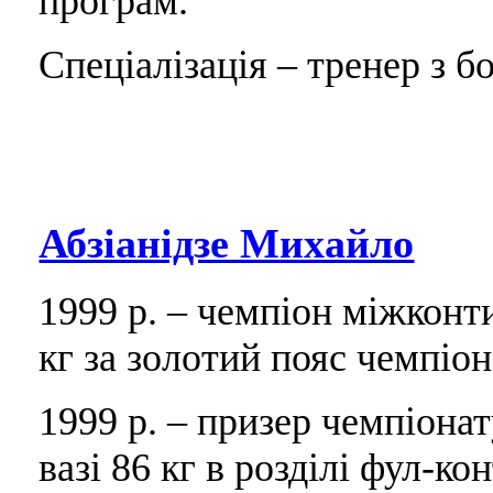
програм.
Спеціалізація – тренер з бо
Абзіанідзе Михайло
1999 р. – чемпіон міжконт
кг за золотий пояс чемпіона
1999 р. – призер чемпіона
вазі 86 кг в розділі фул-ко