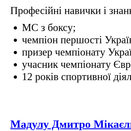
Професійні навички і знан
МС з боксу;
чемпіон першості Україн
призер чемпіонату Украї
учасник чемпіонату Євр
12 років спортивної діял
Мадулу Дмитро Мікаєл