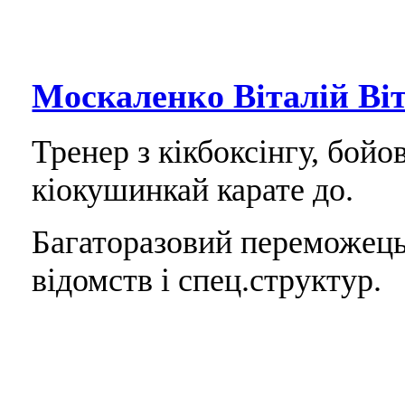
Москаленко Віталій Ві
Тренер з кікбоксінгу, бой
кіокушинкай карате до.
Багаторазовий переможець
відомств і спец.структур.