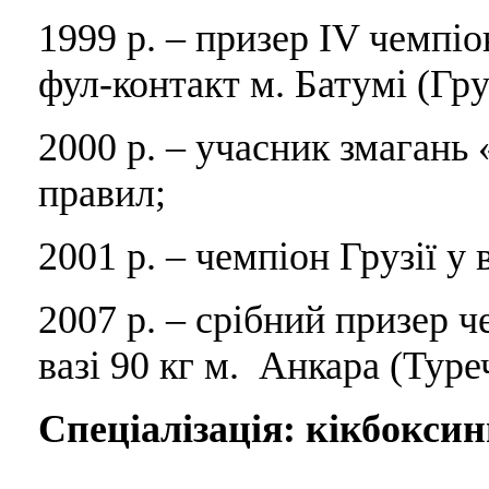
1999 р. – призер IV чемпіон
фул-контакт м. Батумі (Гру
2000 р. – учасник змагань «
правил;
2001 р. – чемпіон Грузії у 
2007 р. – срібний призер ч
вазі 90 кг м. Анкара (Туре
Спеціалізація: кікбоксин