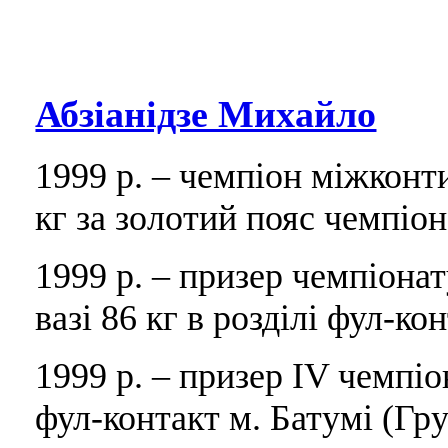
Абзіанідзе Михайло
1999 р. – чемпіон міжконт
кг за золотий пояс чемпіона
1999 р. – призер чемпіона
вазі 86 кг в розділі фул-ко
1999 р. – призер IV чемпіон
фул-контакт м. Батумі (Гру