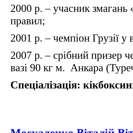
2000 р. – учасник змагань «
правил;
2001 р. – чемпіон Грузії у 
2007 р. – срібний призер ч
вазі 90 кг м. Анкара (Туре
Спеціалізація: кікбоксин
Москаленко Віталій Ві