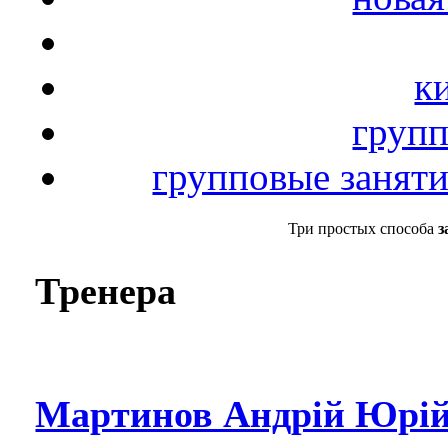
к
групп
групповые заняти
Три простых способа
з
Тренера
Мартинов Андрій Юрій