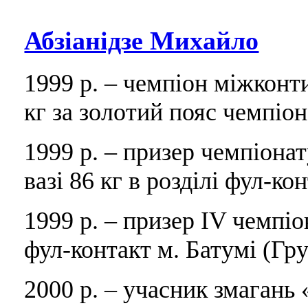
Абзіанідзе Михайло
1999 р. – чемпіон міжконт
кг за золотий пояс чемпіона
1999 р. – призер чемпіона
вазі 86 кг в розділі фул-ко
1999 р. – призер IV чемпіон
фул-контакт м. Батумі (Гру
2000 р. – учасник змагань «