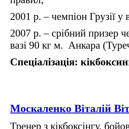
2001 р. – чемпіон Грузії у 
2007 р. – срібний призер ч
вазі 90 кг м. Анкара (Туре
Спеціалізація: кікбоксин
Москаленко Віталій Ві
Тренер з кікбоксінгу, бой