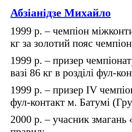
Абзіанідзе Михайло
1999 р. – чемпіон міжконт
кг за золотий пояс чемпіона
1999 р. – призер чемпіона
вазі 86 кг в розділі фул-ко
1999 р. – призер IV чемпіон
фул-контакт м. Батумі (Гру
2000 р. – учасник змагань «
правил;