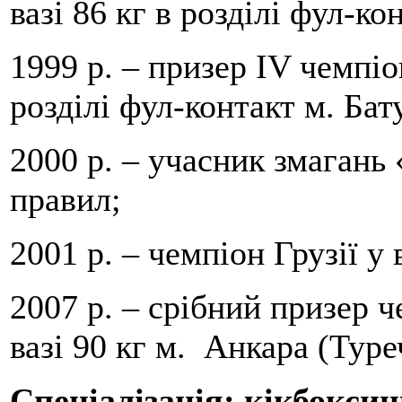
вазі 86 кг в розділі фул-к
1999 р. – призер IV чемпіон
розділі фул-контакт м. Бату
2000 р. – учасник змагань 
правил;
2001 р. – чемпіон Грузії у 
2007 р. – срібний призер ч
вазі 90 кг м. Анкара (Туре
Спеціалізація: кікбоксин