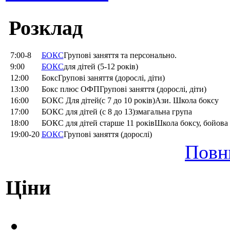
Розклад
7:00-8
БОКС
Групові заняття та персонально.
9:00
БОКС
для дітей (5-12 років)
12:00
БоксГрупові заняття (дорослі, діти)
13:00
Бокс плюс ОФПГрупові заняття (дорослі, діти)
16:00
БОКС Для дітей(с 7 до 10 років)Ази. Школа боксу
17:00
БОКС для дітей (c 8 до 13)змагальна група
18:00
БОКС для дітей старше 11 роківШкола боксу, бойова
19:00-20
БОКС
Групові заняття (дорослі)
Повн
Ціни