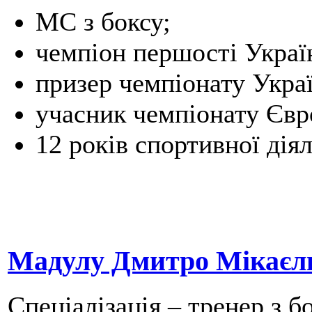
МС з боксу;
чемпіон першості Україн
призер чемпіонату Украї
учасник чемпіонату Євр
12 років спортивної діял
Мадулу Дмитро Мікаєл
Спеціалізація – тренер з бо