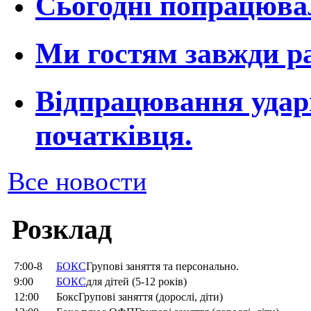
Сьогодні попрацювал
Ми гостям завжди ра
Відпрацювання ударн
початківця.
Все новости
Розклад
7:00-8
БОКС
Групові заняття та персонально.
9:00
БОКС
для дітей (5-12 років)
12:00
БоксГрупові заняття (дорослі, діти)