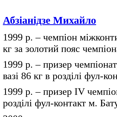
Абзіанідзе Михайло
1999 р. – чемпіон міжконт
кг за золотий пояс чемпіона
1999 р. – призер чемпіона
вазі 86 кг в розділі фул-к
1999 р. – призер IV чемпіон
розділі фул-контакт м. Бату