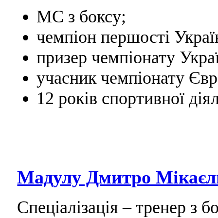
МС з боксу;
чемпіон першості Україн
призер чемпіонату Украї
учасник чемпіонату Євр
12 років спортивної діял
Мадулу Дмитро Мікаєл
Спеціалізація – тренер з бо