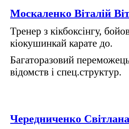
Москаленко Віталій Ві
Тренер з кікбоксінгу, бой
кіокушинкай карате до.
Багаторазовий переможець
відомств і спец.структур.
Чередниченко Світлан