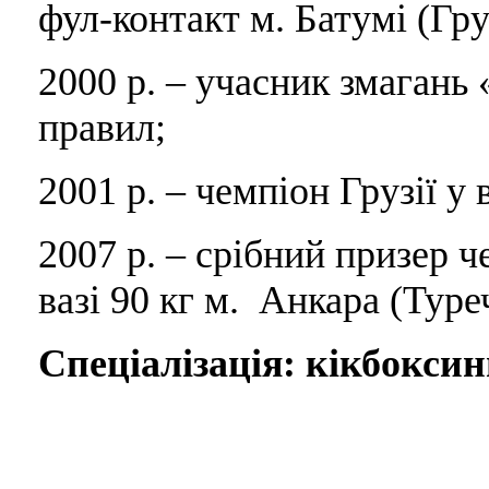
фул-контакт м. Батумі (Гру
2000 р. – учасник змагань «
правил;
2001 р. – чемпіон Грузії у 
2007 р. – срібний призер ч
вазі 90 кг м. Анкара (Туре
Спеціалізація: кікбоксин