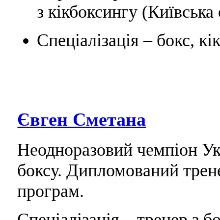
з кікбоксингу (Київська 
Спеціалізація – бокс, к
Євген Сметана
Неодноразовий чемпіон Укр
боксу. Дипломований трен
програм.
Спеціалізація – тренер з бо