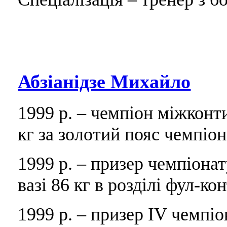
Абзіанідзе Михайло
1999 р. – чемпіон міжконт
кг за золотий пояс чемпіона
1999 р. – призер чемпіона
вазі 86 кг в розділі фул-ко
1999 р. – призер IV чемпіон