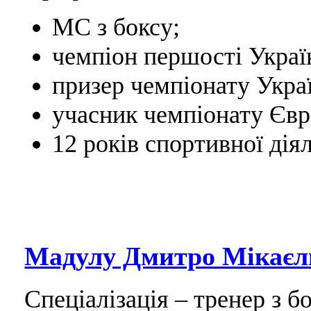
МС з боксу;
чемпіон першості Україн
призер чемпіонату Украї
учасник чемпіонату Євр
12 років спортивної діял
Мадулу Дмитро Мікаєл
Спеціалізація – тренер з бо