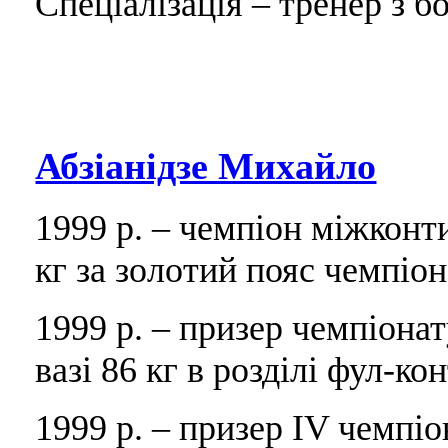
Спеціалізація – тренер з бо
Абзіанідзе Михайло
1999 р. – чемпіон міжконт
кг за золотий пояс чемпіона
1999 р. – призер чемпіона
вазі 86 кг в розділі фул-ко
1999 р. – призер IV чемпіон