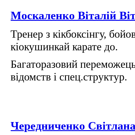
Москаленко Віталій Ві
Тренер з кікбоксінгу, бой
кіокушинкай карате до.
Багаторазовий переможець
відомств і спец.структур.
Чередниченко Світлан