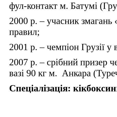
фул-контакт м. Батумі (Гру
2000 р. – учасник змагань «
правил;
2001 р. – чемпіон Грузії у 
2007 р. – срібний призер ч
вазі 90 кг м. Анкара (Туре
Спеціалізація: кікбоксин