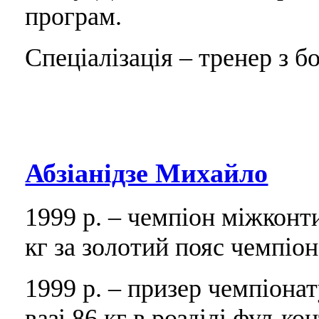
програм.
Спеціалізація – тренер з бо
Абзіанідзе Михайло
1999 р. – чемпіон міжконт
кг за золотий пояс чемпіона
1999 р. – призер чемпіона
вазі 86 кг в розділі фул-ко