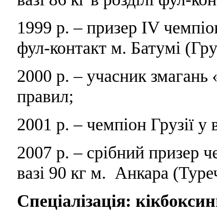
1999 р. – призер IV чемпіон
фул-контакт м. Батумі (Гру
2000 р. – учасник змагань «
правил;
2001 р. – чемпіон Грузії у 
2007 р. – срібний призер ч
вазі 90 кг м. Анкара (Туре
Спеціалізація: кікбоксин