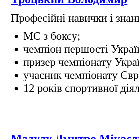
Професійні навички і знан
МС з боксу;
чемпіон першості Україн
призер чемпіонату Украї
учасник чемпіонату Євр
12 років спортивної діял
Мадулу Дмитро Мікаєл