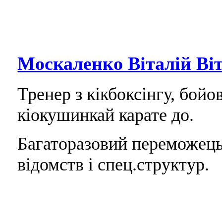
Москаленко Віталій Ві
Тренер з кікбоксінгу, бой
кіокушинкай карате до.
Багаторазовий переможець
відомств і спец.структур.