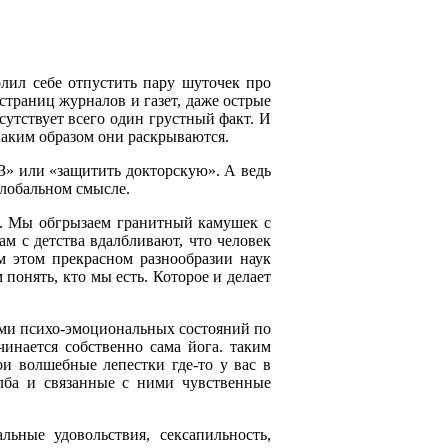
лил себе отпустить пару шуточек про
страниц журналов и газет, даже острые
сутствует всего один грустный факт. И
и каким образом они раскрываются.
З» или «защитить докторскую». А ведь
глобальном смысле.
ни. Мы обгрызаем гранитный камушек с
ам с детства вдалбливают, что человек
ем этом прекрасном разнообразии наук
 понять, кто мы есть. Которое и делает
рами психо-эмоциональных состояний по
чинается собственно сама йога. таким
ои волшебные лепестки где-то у вас в
лба и связанные с ними чувственные
льные удовольствия, сексапильность,