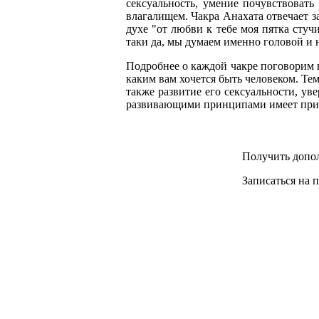
сексуальность, умение почувствовать
влагалищем. Чакра Анахата отвечает з
духе "от любви к тебе моя пятка стуч
таки да, мы думаем именно головой и 
Подробнее о каждой чакре поговорим в
каким вам хочется быть человеком. Тем
также развитие его сексуальности, ув
развивающими принципами имеет при
Получить допо
Записаться на 