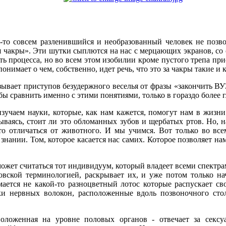
-то совсем разленившийся и необразованный человек не позво
я чакры». Эти шутки сыплются на нас с мерцающих экранов, со 
ь процесса, но во всем этом изобилии кроме пустого трепа при
понимает о чем, собственно, идет речь, что это за чакры такие 
зывает приступов безудержного веселья от фразы «закончить ВУ
ы сравнить именно с этими понятиями, только в гораздо более 
зучаем науки, которые, как нам кажется, помогут нам в жиз
ываясь, стоит ли это обломанных зубов и щербатых ртов. Но, н
-то отличаться от животного. И мы учимся. Вот только во вс
нании. Том, которое касается нас самих. Которое позволяет нам
 может считаться тот индивидуум, который владеет всеми спект
говской терминологией, раскрывает их, и уже потом только на
ется не какой-то разноцветный лотос которые распускает св
ки нервных волокон, расположенные вдоль позвоночного сто
оложенная на уровне половых органов - отвечает за сексуа