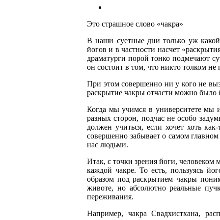
Это страшное слово «чакра»
В наши суетные дни только уж какой
йогов и в частности насчет «раскрыти
драматурги порой тонко подмечают сут
он состоит в том, что никто толком не 
При этом совершенно ни у кого не вы
раскрытие чакры отчасти можно было б
Когда мы учимся в университете мы и
разных сторон, подчас не особо задум
должен учиться, если хочет хоть как
совершенно забывает о самом главном з
нас людьми.
Итак, с точки зрения йоги, человеком
каждой чакре. То есть, пользуясь йо
образом под раскрытием чакры понима
животе, но абсолютно реальные пуч
переживания.
Например, чакра Свадхистхана, расп