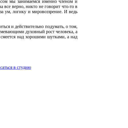
сексом мы занимаемся именно членом и
 все верно, никто не говорит что-то в
за ум, логику и мировоззрение. И ведь
ться и действительно подумать, о том,
азумевающими духовный рост человека, а
й смеется над хорошими шутками, а над
саться в студию