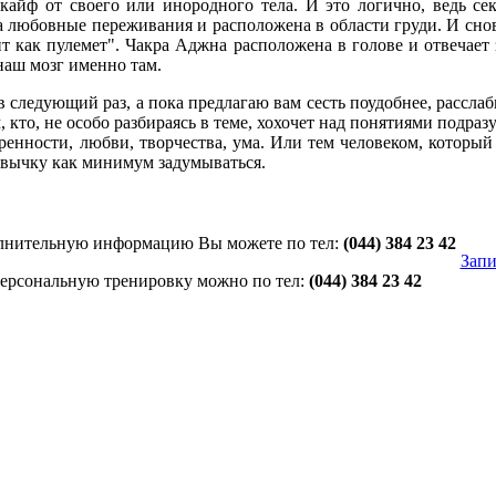
 кайф от своего или инородного тела. И это логично, ведь 
а любовные переживания и расположена в области груди. И снова
ит как пулемет". Чакра Аджна расположена в голове и отвечает 
наш мозг именно там.
 следующий раз, а пока предлагаю вам сесть поудобнее, расслаби
, кто, не особо разбираясь в теме, хохочет над понятиями подр
еренности, любви, творчества, ума. Или тем человеком, которы
вычку как минимум задумываться.
лнительную информацию Вы можете по тел:
(044) 384 23 42
Запи
персональную тренировку можно по тел:
(044) 384 23 42