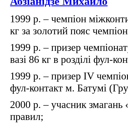
Абзіанідзе Михайло
1999 р. – чемпіон міжконт
кг за золотий пояс чемпіона
1999 р. – призер чемпіона
вазі 86 кг в розділі фул-ко
1999 р. – призер IV чемпіон
фул-контакт м. Батумі (Гру
2000 р. – учасник змагань «
правил;