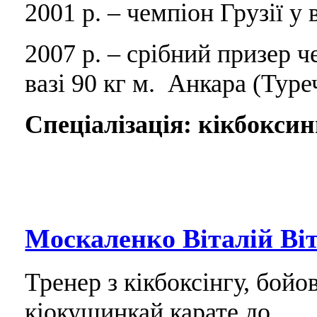
2001 р. – чемпіон Грузії у 
2007 р. – срібний призер ч
вазі 90 кг м. Анкара (Туре
Спеціалізація: кікбоксин
Москаленко Віталій Ві
Тренер з кікбоксінгу, бой
кіокушинкай карате до.