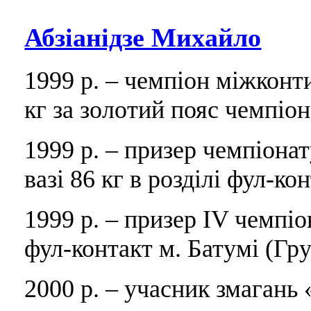
Абзіанідзе Михайло
1999 р. – чемпіон міжконт
кг за золотий пояс чемпіона
1999 р. – призер чемпіона
вазі 86 кг в розділі фул-ко
1999 р. – призер IV чемпіон
фул-контакт м. Батумі (Гру
2000 р. – учасник змагань «