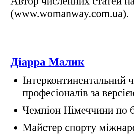
Автор численних статей н
(www.womanway.com.ua).
Діарра Малик
Інтерконтинентальний ч
професіоналів за версіє
Чемпіон Німеччини по б
Майстер спорту міжнаро