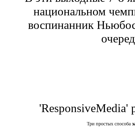
национальном чемпи
воспинанник Ньюбос
очере
'ResponsiveMedia' 
Три простых способа
з