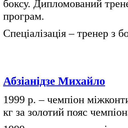
боксу. Дипломований трене
програм.
Спеціалізація – тренер з бо
Абзіанідзе Михайло
1999 р. – чемпіон міжконт
кг за золотий пояс чемпіона